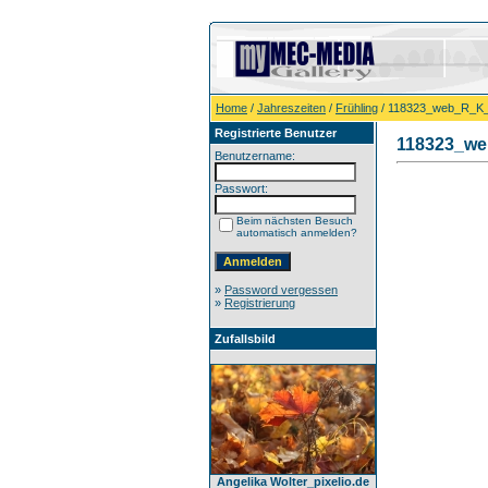
Home
/
Jahreszeiten
/
Frühling
/ 118323_web_R_K_
Registrierte Benutzer
118323_we
Benutzername:
Passwort:
Beim nächsten Besuch
automatisch anmelden?
»
Password vergessen
»
Registrierung
Zufallsbild
Angelika Wolter_pixelio.de