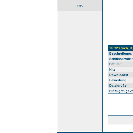
mec
118323_web_R_
Beschreibung:
Schlüsselwörte
Datum:
Hits:
Downloads:
Bewertung:
Dateigröße:
Hinzugefügt v