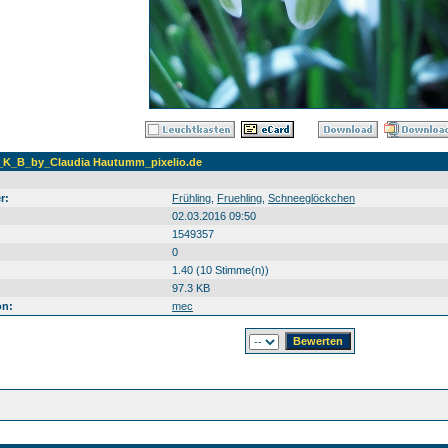
K_B_by_Claudia Hautumm_pixelio.de
r:
Frühling
,
Fruehling
,
Schneeglöckchen
02.03.2016 09:50
1549357
0
1.40 (10 Stimme(n))
97.3 KB
on:
mec