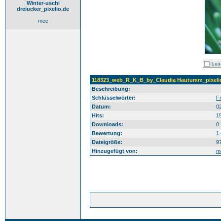
Winter-uschi
dreiucker_pixelio.de
mec
118323_web_R_K_B_by_Claudia Hautumm_pixeli
Beschreibung:
Schlüsselwörter:
Fr
Datum:
0
Hits:
1
Downloads:
0
Bewertung:
1
Dateigröße:
9
Hinzugefügt von:
m