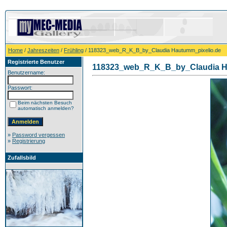
Home
/
Jahreszeiten
/
Frühling
/ 118323_web_R_K_B_by_Claudia Hautumm_pixelio.de
Registrierte Benutzer
118323_web_R_K_B_by_Claudia H
Benutzername:
Passwort:
Beim nächsten Besuch
automatisch anmelden?
»
Password vergessen
»
Registrierung
Zufallsbild