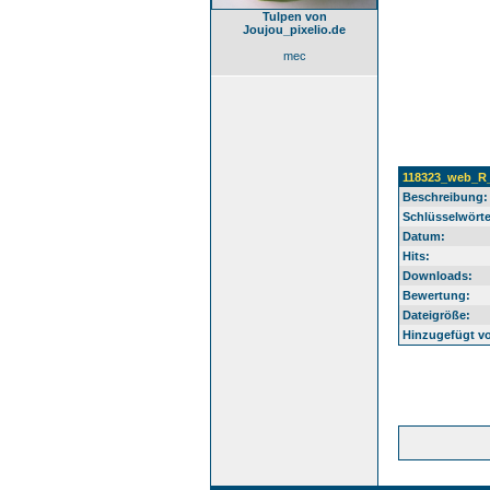
Tulpen von
Joujou_pixelio.de
mec
118323_web_R_
Beschreibung:
Schlüsselwörte
Datum:
Hits:
Downloads:
Bewertung:
Dateigröße:
Hinzugefügt v