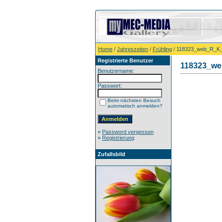
Home
/
Jahreszeiten
/
Frühling
/ 118323_web_R_K_
Registrierte Benutzer
118323_we
Benutzername:
Passwort:
Beim nächsten Besuch
automatisch anmelden?
»
Password vergessen
»
Registrierung
Zufallsbild