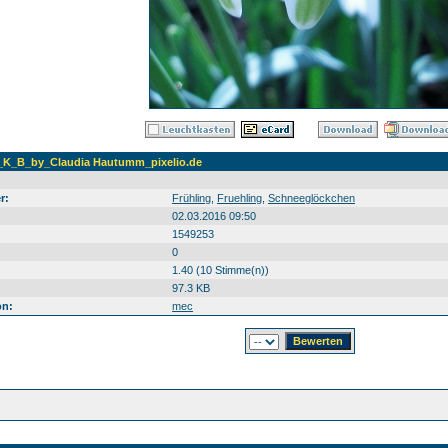
K_B_by_Claudia Hautumm_pixelio.de
r:
Frühling
,
Fruehling
,
Schneeglöckchen
02.03.2016 09:50
1549253
0
1.40 (10 Stimme(n))
97.3 KB
on:
mec