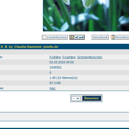
K_B_by_Claudia Hautumm_pixelio.de
r:
Frühling
,
Fruehling
,
Schneeglöckchen
02.03.2016 09:50
1549351
0
1.40 (10 Stimme(n))
97.3 KB
on:
mec