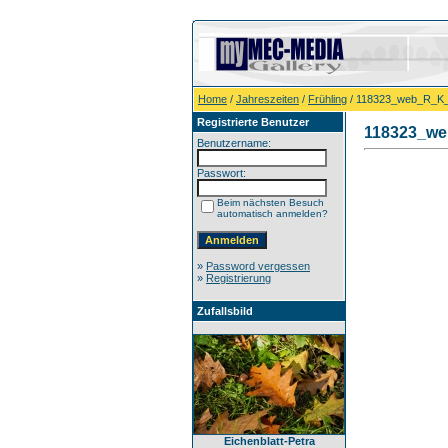
Home
/
Jahreszeiten
/
Frühling
/ 118323_web_R_K_
Registrierte Benutzer
118323_we
Benutzername:
Passwort:
Beim nächsten Besuch
automatisch anmelden?
»
Password vergessen
»
Registrierung
Zufallsbild
Eichenblatt-Petra