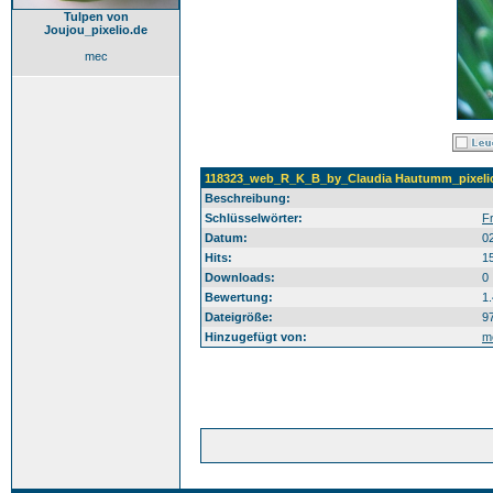
Tulpen von
Joujou_pixelio.de
mec
118323_web_R_K_B_by_Claudia Hautumm_pixeli
Beschreibung:
Schlüsselwörter:
Fr
Datum:
0
Hits:
1
Downloads:
0
Bewertung:
1
Dateigröße:
9
Hinzugefügt von:
m