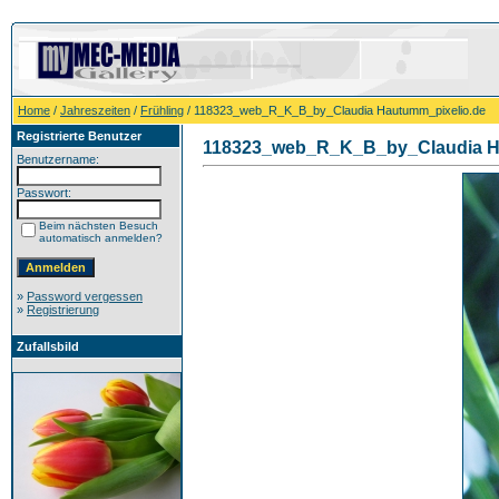
Home
/
Jahreszeiten
/
Frühling
/ 118323_web_R_K_B_by_Claudia Hautumm_pixelio.de
Registrierte Benutzer
118323_web_R_K_B_by_Claudia H
Benutzername:
Passwort:
Beim nächsten Besuch
automatisch anmelden?
»
Password vergessen
»
Registrierung
Zufallsbild