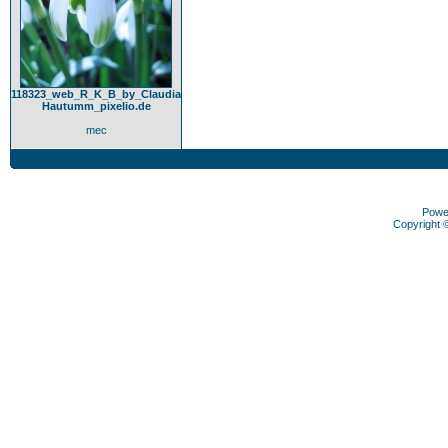
118323_web_R_K_B_by_Claudia
Hautumm_pixelio.de
mec
Powe
Copyright