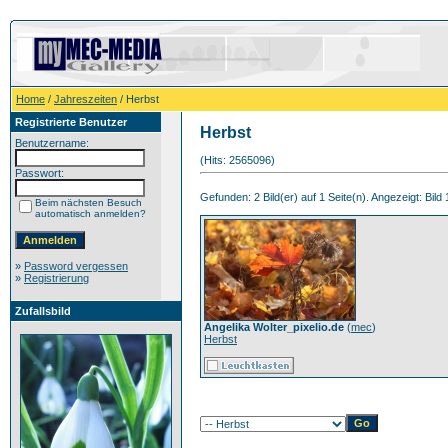
Home
/
Jahreszeiten
/ Herbst
Registrierte Benutzer
Herbst
Benutzername:
(Hits: 2565096)
Passwort:
Gefunden: 2 Bild(er) auf 1 Seite(n). Angezeigt: Bild 1
Beim nächsten Besuch
automatisch anmelden?
»
Password vergessen
»
Registrierung
Zufallsbild
Angelika Wolter_pixelio.de
(
mec
)
Herbst