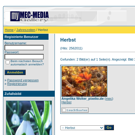
Home
/
Jahreszeiten
/ Herbst
Registrierte Benutzer
Herbst
Benutzername:
(Hits: 2562011)
Passwort:
Gefunden: 2 Bild(er) auf 1 Seite(n). Angezeigt: Bild 1
Beim nächsten Besuch
automatisch anmelden?
»
Password vergessen
»
Registrierung
Zufallsbild
Angelika Wolter_pixelio.de
(
mec
)
Herbst