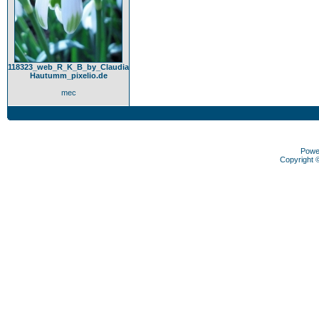
118323_web_R_K_B_by_Claudia
Hautumm_pixelio.de
mec
Powe
Copyright