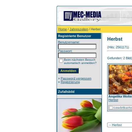
Home
/
Jahreszeiten
/ Herbst
Registrierte Benutzer
Herbst
Benutzername:
(Hits: 2561171)
Passwort:
Gefunden: 2 Bild(e
Beim nächsten Besuch
automatisch anmelden?
»
Password vergessen
»
Registrierung
Zufallsbild
Angelika Wolte
Herbst