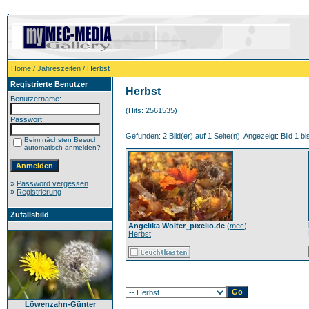
Home
/
Jahreszeiten
/ Herbst
Registrierte Benutzer
Herbst
Benutzername:
(Hits: 2561535)
Passwort:
Gefunden: 2 Bild(er) auf 1 Seite(n). Angezeigt: Bild 1 bi
Beim nächsten Besuch
automatisch anmelden?
»
Password vergessen
»
Registrierung
Zufallsbild
Angelika Wolter_pixelio.de
(
mec
)
Herbst
Löwenzahn-Günter