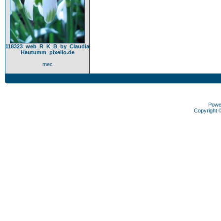
118323_web_R_K_B_by_Claudia
Hautumm_pixelio.de
mec
Powe
Copyright