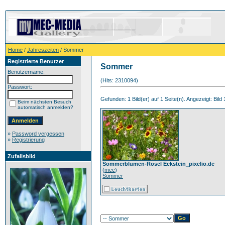
Home
/
Jahreszeiten
/ Sommer
Registrierte Benutzer
Sommer
Benutzername:
(Hits: 2310094)
Passwort:
Gefunden: 1 Bild(er) auf 1 Seite(n). Angezeigt: Bild 1
Beim nächsten Besuch
automatisch anmelden?
»
Password vergessen
»
Registrierung
Zufallsbild
Sommerblumen-Rosel Eckstein_pixelio.de
(
mec
)
Sommer