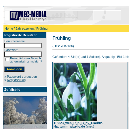
Home
/
Jahreszeiten
/ Frühling
Registrierte Benutzer
Frühling
Benutzername:
(Hits: 2887186)
Passwort:
Gefunden: 4 Bild(er) auf 1 Seite(n). Angezeigt: Bild 1 bi
Beim nächsten Besuch
automatisch anmelden?
»
Password vergessen
»
Registrierung
Zufallsbild
118323_web_R_K_B_by_Claudia
Hautumm_pixelio.de
(
mec
)