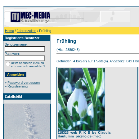
Home
/
Jahreszeiten
/ Frühling
Registrierte Benutzer
Frühling
Benutzername:
(Hits: 2886248)
Passwort:
Gefunden: 4 Bild(er) auf 1 Seite(n). Angezeigt: Bild 1 bi
Beim nächsten Besuch
automatisch anmelden?
»
Password vergessen
»
Registrierung
Zufallsbild
118323_web_R_K_B_by_Claudia
Hautumm_pixelio.de
(
mec
)