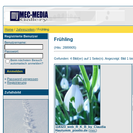
Home
/
Jahreszeiten
/ Frühling
Registrierte Benutzer
Frühling
Benutzername:
(Hits: 2889905)
Passwort:
Gefunden: 4 Bild(er) auf 1 Seite(n). Angezeigt: Bild 1 bi
Beim nächsten Besuch
automatisch anmelden?
»
Password vergessen
»
Registrierung
Zufallsbild
118323_web_R_K_B_by_Claudia
Hautumm_pixelio.de
(
mec
)