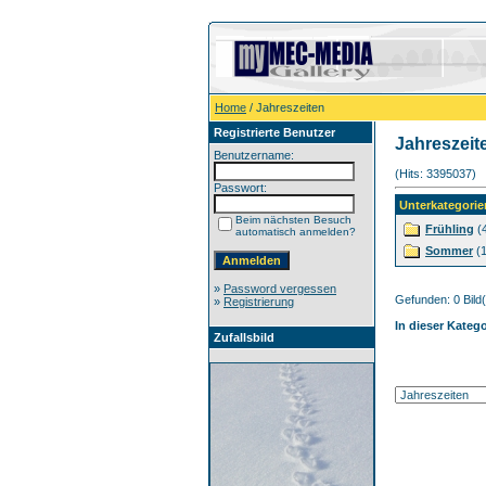
Home
/ Jahreszeiten
Registrierte Benutzer
Jahreszeit
Benutzername:
(Hits: 3395037)
Passwort:
Unterkategorie
Beim nächsten Besuch
Frühling
(
automatisch anmelden?
Sommer
(1
»
Password vergessen
Gefunden: 0 Bild(e
»
Registrierung
In dieser Kateg
Zufallsbild