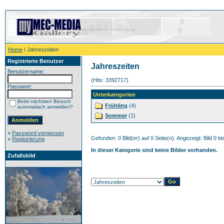
Home
/ Jahreszeiten
Registrierte Benutzer
Jahreszeiten
Benutzername:
(Hits: 3392717)
Passwort:
Unterkategorien
Beim nächsten Besuch
Frühling
(4)
automatisch anmelden?
Sommer
(1)
»
Password vergessen
Gefunden: 0 Bild(er) auf 0 Seite(n). Angezeigt: Bild 0 bi
»
Registrierung
In dieser Kategorie sind keine Bilder vorhanden.
Zufallsbild