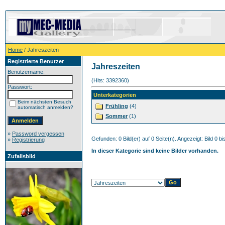
Home
/ Jahreszeiten
Registrierte Benutzer
Jahreszeiten
Benutzername:
(Hits: 3392360)
Passwort:
Unterkategorien
Beim nächsten Besuch
Frühling
(4)
automatisch anmelden?
Sommer
(1)
»
Password vergessen
Gefunden: 0 Bild(er) auf 0 Seite(n). Angezeigt: Bild 0 bi
»
Registrierung
In dieser Kategorie sind keine Bilder vorhanden.
Zufallsbild