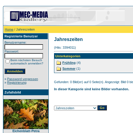
Home
/ Jahreszeiten
Registrierte Benutzer
Jahreszeiten
Benutzername:
(Hits: 3394011)
Passwort:
Unterkategorien
Beim nächsten Besuch
Frühling
(4)
automatisch anmelden?
Sommer
(1)
»
Password vergessen
Gefunden: 0 Bild(er) auf 0 Seite(n). Angezeigt: Bild 0 bi
»
Registrierung
In dieser Kategorie sind keine Bilder vorhanden.
Zufallsbild
Eichenblatt-Petra