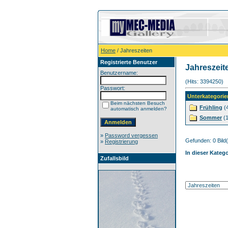
Home
/ Jahreszeiten
Registrierte Benutzer
Jahreszeit
Benutzername:
(Hits: 3394250)
Passwort:
Unterkategorie
Beim nächsten Besuch
Frühling
(
automatisch anmelden?
Sommer
(1
»
Password vergessen
Gefunden: 0 Bild(e
»
Registrierung
In dieser Kateg
Zufallsbild