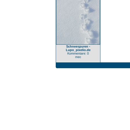
Schneespuren -
Lupo_pixelio.de
Kommentare: 0
mec