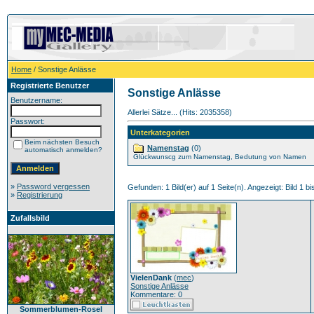
Home
/ Sonstige Anlässe
Registrierte Benutzer
Sonstige Anlässe
Benutzername:
Allerlei Sätze... (Hits: 2035358)
Passwort:
Unterkategorien
Beim nächsten Besuch
Namenstag
(0)
automatisch anmelden?
Glückwunscg zum Namenstag, Bedutung von Namen
»
Password vergessen
Gefunden: 1 Bild(er) auf 1 Seite(n). Angezeigt: Bild 1 bi
»
Registrierung
Zufallsbild
VielenDank
(
mec
)
Sonstige Anlässe
Kommentare: 0
Sommerblumen-Rosel