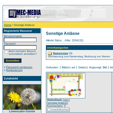
Home
/ Sonstige Anlässe
Registrierte Benutzer
Sonstige Anlässe
Benutzername:
Allerlei Sätze... (Hits: 2034132)
Passwort:
Unterkategorien
Beim nächsten Besuch
Namenstag
(0)
automatisch anmelden?
Glückwunscg zum Namenstag, Bedutung von Namen
»
Password vergessen
Gefunden: 1 Bild(er) auf 1 Seite(n). Angezeigt: Bild 1 bi
»
Registrierung
Zufallsbild
VielenDank
(
mec
)
Sonstige Anlässe
Kommentare: 0
Löwenzahn-Günter