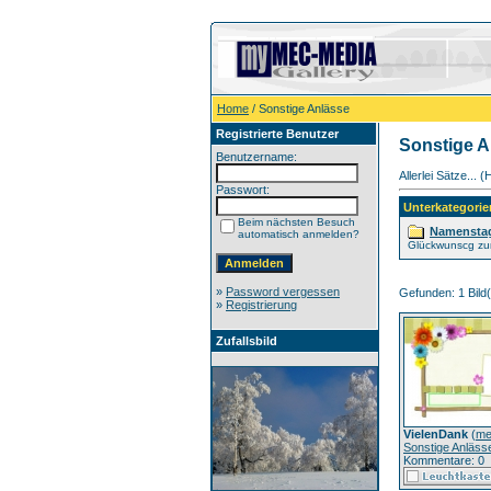
Home
/ Sonstige Anlässe
Registrierte Benutzer
Sonstige A
Benutzername:
Allerlei Sätze... 
Passwort:
Unterkategorie
Beim nächsten Besuch
Namensta
automatisch anmelden?
Glückwunscg z
»
Password vergessen
Gefunden: 1 Bild(e
»
Registrierung
Zufallsbild
VielenDank
(
me
Sonstige Anläss
Kommentare: 0