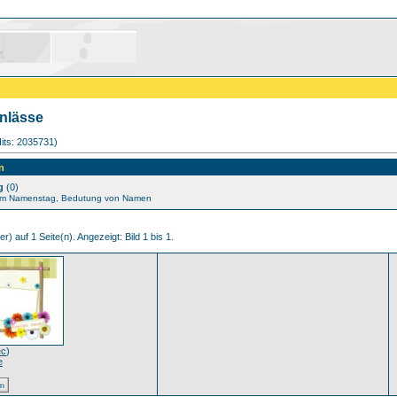
nlässe
(Hits: 2035731)
n
g
(0)
um Namenstag, Bedutung von Namen
r) auf 1 Seite(n). Angezeigt: Bild 1 bis 1.
c
)
e