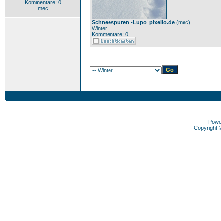
Kommentare: 0
mec
Schneespuren -Lupo_pixelio.de
(
mec
)
Winter
Kommentare: 0
Powe
Copyright