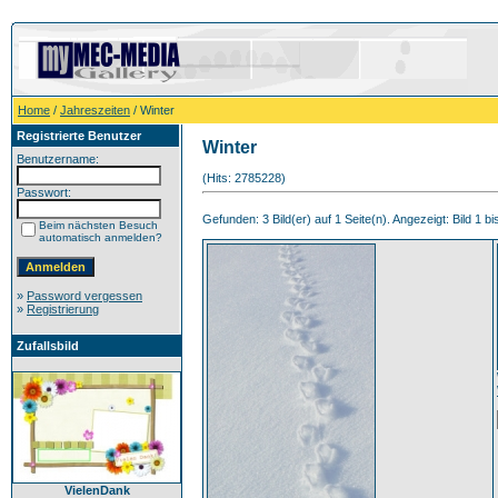
Home
/
Jahreszeiten
/ Winter
Registrierte Benutzer
Winter
Benutzername:
(Hits: 2785228)
Passwort:
Gefunden: 3 Bild(er) auf 1 Seite(n). Angezeigt: Bild 1 bi
Beim nächsten Besuch
automatisch anmelden?
»
Password vergessen
»
Registrierung
Zufallsbild
VielenDank