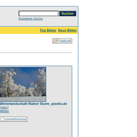
Erweiterte Suche
Top Bilder
Neue Bilder
Winterlandschaft-Rainer Sturm_pixelio.de
(
mec
)
Winter