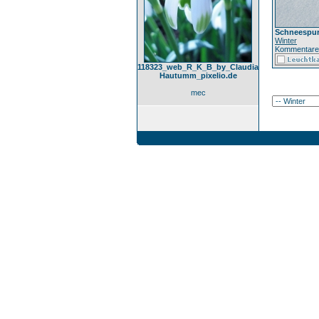
Schneespur
Winter
Kommentare
118323_web_R_K_B_by_Claudia
Hautumm_pixelio.de
mec