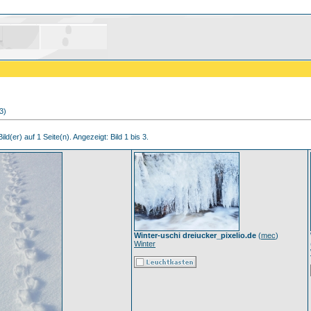
3)
ld(er) auf 1 Seite(n). Angezeigt: Bild 1 bis 3.
Winter-uschi dreiucker_pixelio.de
(
mec
)
Winter