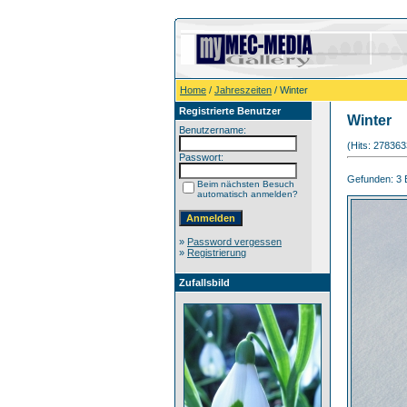
Home
/
Jahreszeiten
/ Winter
Registrierte Benutzer
Winter
Benutzername:
(Hits: 278363
Passwort:
Gefunden: 3 Bi
Beim nächsten Besuch
automatisch anmelden?
»
Password vergessen
»
Registrierung
Zufallsbild